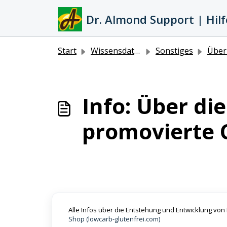
Zum hauptsächlichen Inhalt gehen
Dr. Almond Support | Hilf
Start
Wissensdatenbank
Sonstiges
Über
Info: Über di
promovierte 
Alle Infos über die Entstehung und Entwicklung von 
Shop (lowcarb-glutenfrei.com)