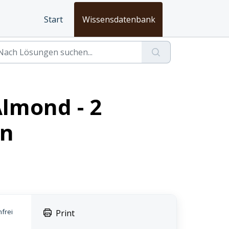
Start
Wissensdatenbank
Almond - 2
en
frei
Print