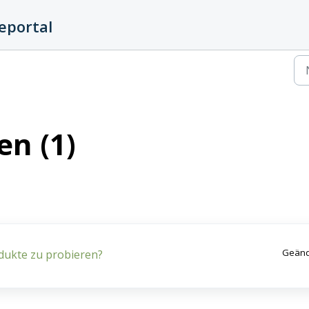
eportal
n (1)
Geänd
dukte zu probieren?